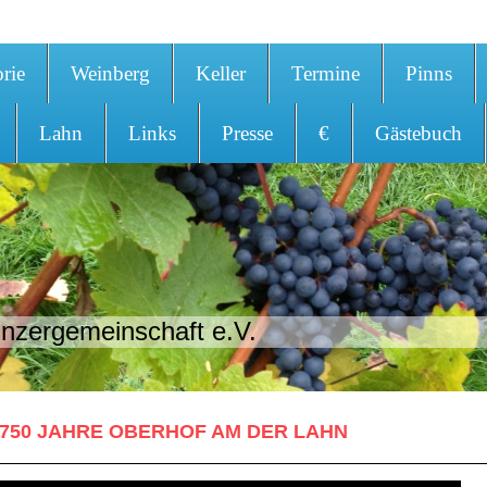
orie
Weinberg
Keller
Termine
Pinns
Lahn
Links
Presse
€
Gästebuch
nzergemeinschaft e.V.
750 JAHRE OBERHOF AM DER LAHN