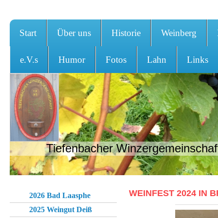
Start
Über uns
Historie
Weinberg
e.V.s
Humor
Fotos
Lahn
Links
Tiefenbacher Winzergemeinschaft
WEINFEST 2024 IN 
2026 Bad Laasphe
2025 Weingut Deiß