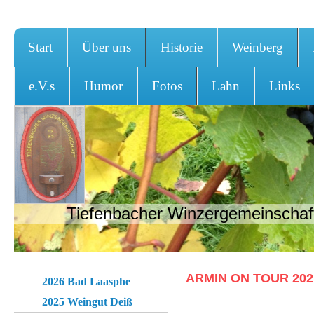
Start
Über uns
Historie
Weinberg
e.V.s
Humor
Fotos
Lahn
Links
Tiefenbacher Winzergemeinschaft
ARMIN ON TOUR 202
2026 Bad Laasphe
2025 Weingut Deiß