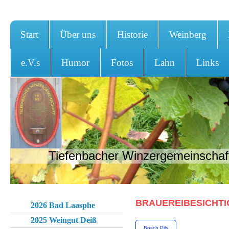
Start
Über uns
Historie
Weinberg
e.V.s
Humor
Fotos
Lahn
Links
Tiefenbacher Winzergemeinschaft
BRAUEREIBESICHT
2026 Bad Laasphe
2025 Weingut Deiß
Bosch Pils