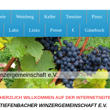
orie
Weinberg
Keller
Termine
Pinns
Lahn
Links
Presse
€
Gästebuch
nzergemeinschaft e.V.
HERZLICH WILLKOMMEN AUF DER INTERNETSEIT
TIEFENBACHER WINZERGEMEINSCHAFT E.V.