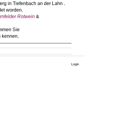
erg in Tiefenbach an der Lahn .
det worden.
rnfelder Rotwein
&
ommen Sie
n kennen.
Login