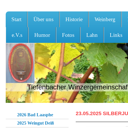
Start
Über uns
Historie
Weinberg
e.V.s
Humor
Fotos
Lahn
Links
Tiefenbacher Winzergemeinschaft
23.05.2025 SILBE
2026 Bad Laasphe
2025 Weingut Deiß