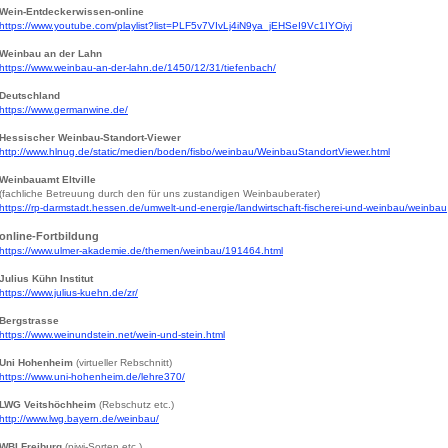
Wein-Entdeckerwissen-online
https://www.youtube.com/playlist?list=PLF5v7VIvLj4iN9ya_jEHSeI9Vc1IYOiyj
Weinbau an der Lahn
https://www.weinbau-an-der-lahn.de/1450/12/31/tiefenbach/
Deutschland
https://www.germanwine.de/
Hessischer Weinbau-Standort-Viewer
http://www.hlnug.de/static/medien/boden/fisbo/weinbau/WeinbauStandortViewer.html
Weinbauamt Eltville
(fachliche Betreuung durch den für uns zustandigen Weinbauberater)
https://rp-darmstadt.hessen.de/umwelt-und-energie/landwirtschaft-fischerei-und-weinbau/weinbau
online-Fortbildung
https://www.ulmer-akademie.de/themen/weinbau/191464.html
Julius Kühn Institut
https://www.julius-kuehn.de/zr/
Bergstrasse
https://www.weinundstein.net/wein-und-stein.html
Uni Hohenheim
(virtueller Rebschnitt)
https://www.uni-hohenheim.de/lehre370/
LWG Veitshöchheim
(Rebschutz etc.)
http://www.lwg.bayern.de/weinbau/
WBI Freiburg
(piwi-Sorten etc.)