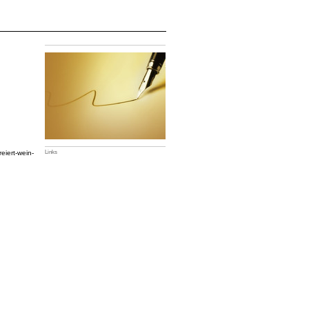
iert-wein-
Links