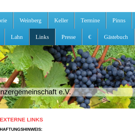
orie
Weinberg
Keller
Termine
Pinns
Lahn
Links
Presse
€
Gästebuch
nzergemeinschaft e.V.
EXTERNE LINKS
HAFTUNGSHINWEIS: