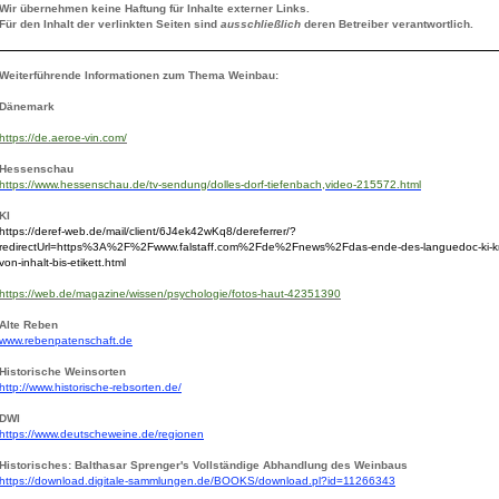
Wir übernehmen keine Haftung für Inhalte externer Links.
Für den Inhalt der verlinkten Seiten sind
ausschließlich
deren Betreiber verantwortlich.
Weiterführende Informationen zum Thema Weinbau:
Dänemark
https://de.aeroe-vin.com/
Hessenschau
https://www.hessenschau.de/tv-sendung/dolles-dorf-tiefenbach,video-215572.html
KI
https://deref-web.de/mail/client/6J4ek42wKq8/dereferrer/?
redirectUrl=https%3A%2F%2Fwww.falstaff.com%2Fde%2Fnews%2Fdas-ende-des-languedoc-ki-kre
von-inhalt-bis-etikett.html
https://web.de/magazine/wissen/psychologie/fotos-haut-42351390
Alte Reben
www.rebenpatenschaft.de
Historische Weinsorten
http://www.historische-rebsorten.de/
DWI
https://www.deutscheweine.de/regionen
Historisches: Balthasar Sprenger's Vollständige Abhandlung des Weinbaus
https://download.digitale-sammlungen.de/BOOKS/download.pl?id=11266343