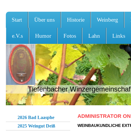
Start
Über uns
Historie
Weinberg
e.V.s
Humor
Fotos
Lahn
Links
Tiefenbacher Winzergemeinschaft
ADMINISTRATOR ON
2026 Bad Laasphe
WEINBAUKUNDLICHE EX
2025 Weingut Deiß