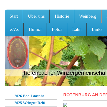
Start
Über uns
Historie
Weinberg
e.V.s
Humor
Fotos
Lahn
Links
Tiefenbacher Winzergemeinschaft
ROTENBURG AN DER
2026 Bad Laasphe
2025 Weingut Deiß