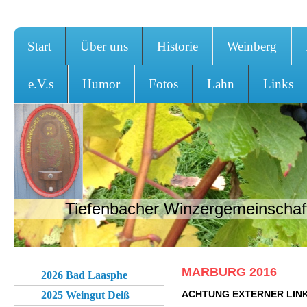
Start
Über uns
Historie
Weinberg
e.V.s
Humor
Fotos
Lahn
Links
Tiefenbacher Winzergemeinschaft
MARBURG 2016
2026 Bad Laasphe
ACHTUNG EXTERNER LIN
2025 Weingut Deiß