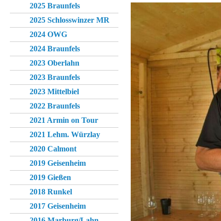
2025 Braunfels
2025 Schlosswinzer MR
2024 OWG
2024 Braunfels
2023 Oberlahn
2023 Braunfels
2023 Mittelbiel
2022 Braunfels
2021 Armin on Tour
2021 Lehm. Würzlay
2020 Calmont
2019 Geisenheim
2019 Gießen
2018 Runkel
2017 Geisenheim
2016 Marburg/Lahn