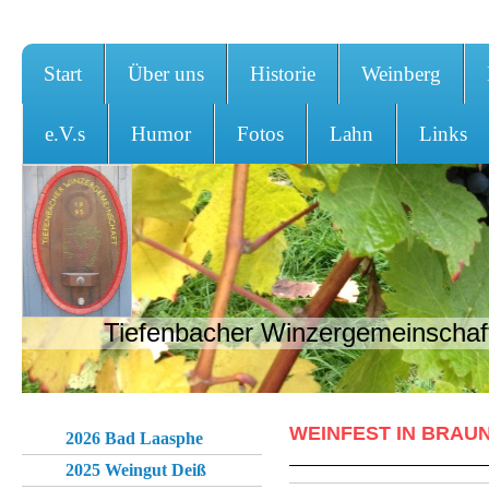
Start
Über uns
Historie
Weinberg
e.V.s
Humor
Fotos
Lahn
Links
Tiefenbacher Winzergemeinschaft
WEINFEST IN BRAUN
2026 Bad Laasphe
2025 Weingut Deiß