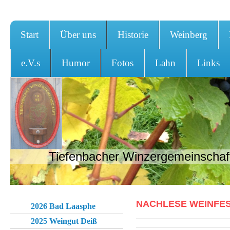
Start
Über uns
Historie
Weinberg
e.V.s
Humor
Fotos
Lahn
Links
Tiefenbacher Winzergemeinschaft
NACHLESE WEINFES
2026 Bad Laasphe
2025 Weingut Deiß