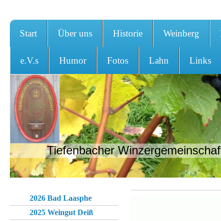
Start
Über uns
Historie
Weinberg
e.V.s
Humor
Fotos
Lahn
Links
Tiefenbacher Winzergemeinschaft
2026 Bad Laasphe
2025 Weingut Deiß