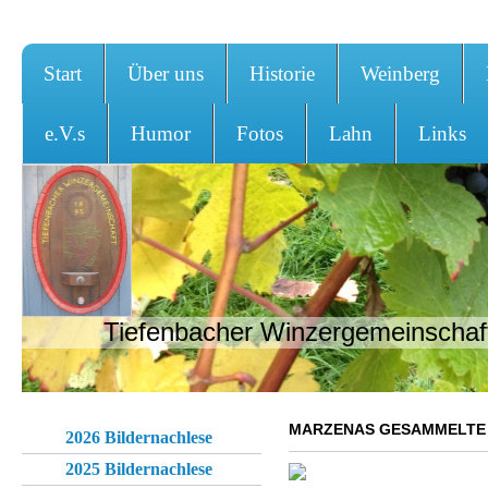
Start
Über uns
Historie
Weinberg
e.V.s
Humor
Fotos
Lahn
Links
Tiefenbacher Winzergemeinschaft
MARZENAS GESAMMELTE
2026 Bildernachlese
2025 Bildernachlese