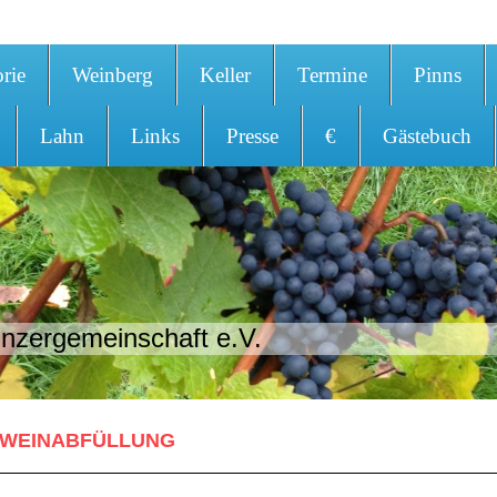
orie
Weinberg
Keller
Termine
Pinns
Lahn
Links
Presse
€
Gästebuch
nzergemeinschaft e.V.
WEINABFÜLLUNG