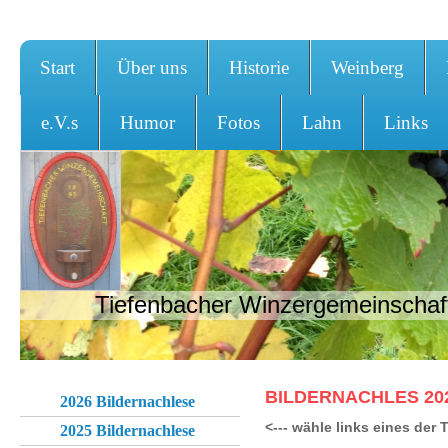
Start
Über uns
Historie
Weinberg
e.V.s
Humor
Fotos
Lahn
Links
Tiefenbacher Winzergemeinschaft
BILDERNACHLES 20
2026 Bildernachlese
<--- wähle links eines de
2025 Bildernachlese