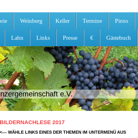
orie
Weinberg
Keller
Termine
Pinns
Lahn
Links
Presse
€
Gästebuch
nzergemeinschaft e.V.
BILDERNACHLESE 2017
<--- WÄHLE LINKS EINES DER THEMEN IM UNTERMENÜ AUS