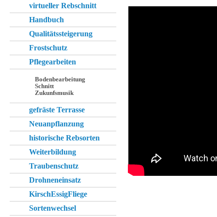
virtueller Rebschnitt
Handbuch
Qualitätssteigerung
Frostschutz
Pflegearbeiten
Bodenbearbeitung
Schnitt
Zukunfsmusik
gefräste Terrasse
Neuanpflanzung
historische Rebsorten
Weiterbildung
Traubenschutz
Drohneneinsatz
KirschEssigFliege
Sortenwechsel