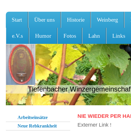
Start
Über uns
Historie
Weinberg
e.V.s
Humor
Fotos
Lahn
Links
Tiefenbacher Winzergemeinschaft
NIE WIEDER PER H
Arbeitseinsätze
Externer Link !
Neue Rebkrankheit