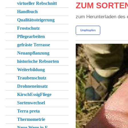
virtueller Rebschnitt
ZUM SORTE
Handbuch
zum Herunterladen des e
Qualitätssteigerung
Frostschutz
Umpfropfen
Pflegearbeiten
gefräste Terrasse
Neuanpflanzung
historische Rebsorten
Weiterbildung
Traubenschutz
Drohneneinsatz
KirschEssigFliege
Sortenwechsel
Terra preta
Thermometrie
Neue Wege in F