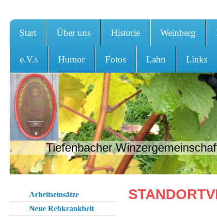
Start
Über uns
Historie
Weinberg
e.V.s
Humor
Fotos
Lahn
Links
Tiefenbacher Winzergemeinschaft
STAND
Arbeitseinsätze
DER 
Neue Rebkrankheit