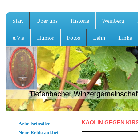
Start
Über uns
Historie
Weinberg
e.V.s
Humor
Fotos
Lahn
Links
Tiefenbacher Winzergemeinschaft
KAOLIN GEGEN KIR
Arbeitseinsätze
Neue Rebkrankheit