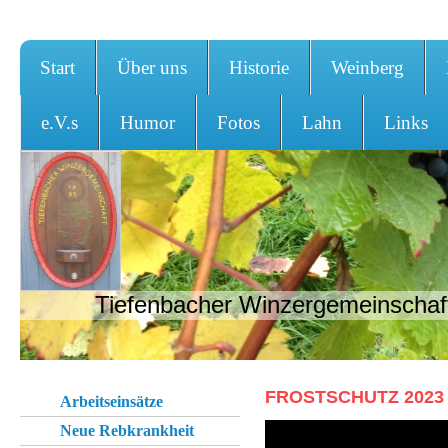
Start
Über uns
Historie
Weinberg
e.V.s
Humor
Fotos
Lahn
Links
Tiefenbacher Winzergemeinschaft
FROSTSCHUTZ 2023
Arbeitseinsätze
Neue Rebkrankheit