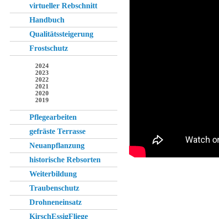
virtueller Rebschnitt
Handbuch
Qualitätssteigerung
Frostschutz
2024
2023
2022
2021
2020
2019
Pflegearbeiten
gefräste Terrasse
Neuanpflanzung
historische Rebsorten
Weiterbildung
Traubenschutz
Drohneneinsatz
KirschEssigFliege