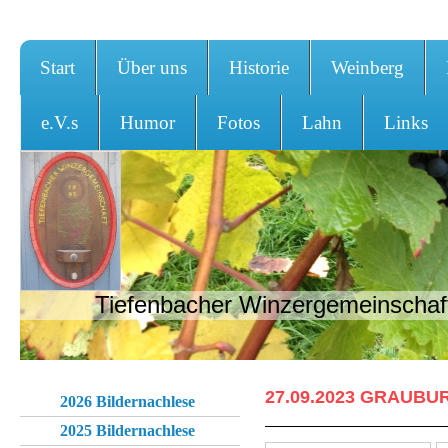
Start
Über uns
Historie
Weinberg
e.V.s
Humor
Fotos
Lahn
Links
Tiefenbacher Winzergemeinschaft
27.09.2023 GRAUB
2026 Bildernachlese
2025 Bildernachlese