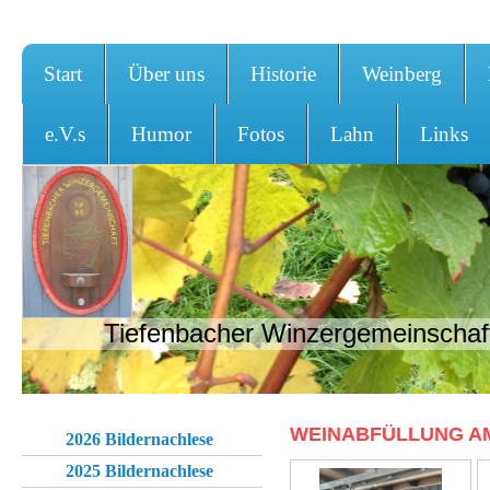
Start
Über uns
Historie
Weinberg
e.V.s
Humor
Fotos
Lahn
Links
Tiefenbacher Winzergemeinschaft
WEINABFÜLLUNG AM 1
2026 Bildernachlese
2025 Bildernachlese