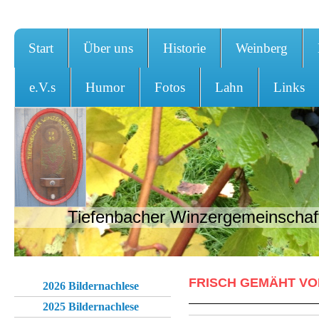
Start
Über uns
Historie
Weinberg
e.V.s
Humor
Fotos
Lahn
Links
Tiefenbacher Winzergemeinschaft
FRISCH GEMÄHT VO
2026 Bildernachlese
2025 Bildernachlese