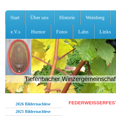
Start
Über uns
Historie
Weinberg
e.V.s
Humor
Fotos
Lahn
Links
Tiefenbacher Winzergemeinschaft
FEDERWEISSERFEST 
2026 Bildernachlese
2025 Bildernachlese