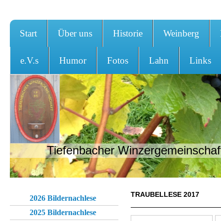
Start
Über uns
Historie
Weinberg
e.V.s
Humor
Fotos
Lahn
Links
Tiefenbacher Winzergemeinschaft
TRAUBELLESE 2017
2026 Bildernachlese
2025 Bildernachlese