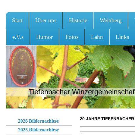
Start
Über uns
Historie
Weinberg
e.V.s
Humor
Fotos
Lahn
Links
Tiefenbacher Winzergemeinschaft
20 JAHRE TIEFENBACHER
2026 Bildernachlese
2025 Bildernachlese