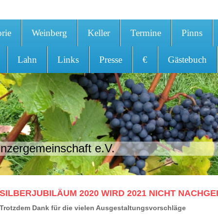
orie
Weinberg
Keller
Termine
Pinns
Lahn
Links
Presse
€
Gästebuch
nzergemeinschaft e.V.
SILBERJUBILÄUM 2020 WIRD 2021 NICHT NACHG
Trotzdem Dank für die vielen Ausgestaltungsvorschläge