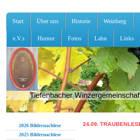
Start
Über uns
Historie
Weinberg
e.V.s
Humor
Fotos
Lahn
Links
Tiefenbacher Winzergemeinschaft
24.09. TRAUBENLESE
2026 Bildernachlese
2025 Bildernachlese