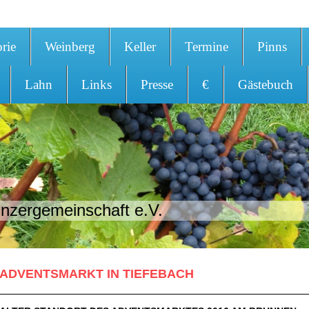
orie
Weinberg
Keller
Termine
Pinns
Lahn
Links
Presse
€
Gästebuch
nzergemeinschaft e.V.
ADVENTSMARKT IN TIEFEBACH