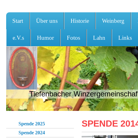
Start
Über uns
Historie
Weinberg
e.V.s
Humor
Fotos
Lahn
Links
Tiefenbacher Winzergemeinschaft
SPENDE 201
Spende 2025
Spende 2024